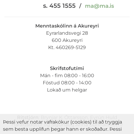
s. 455 1555
/
ma@ma.is
Menntaskólinn á Akureyri
Eyrarlandsvegi 28
600 Akureyri
Kt. 460269-5129
Skrifstofutími
Mán - fim 08:00 - 16:00
Föstud 08:00 - 14:00
Lokað um helgar
Ritstjórn
: Brynjar K. Óttarsson, Eyrún Huld
Þessi vefur notar vafrakökur (cookies) til að tryggja
Haraldsdóttir og Sigurlaug Anna Gunnarsdóttir
sem besta upplifun þegar hann er skoðaður. Þessi