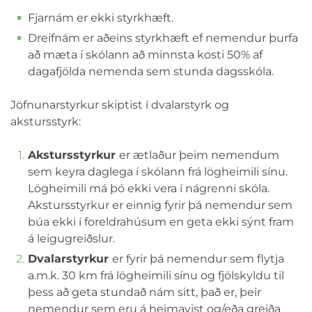
Fjarnám er ekki styrkhæft.
Dreifnám er aðeins styrkhæft ef nemendur þurfa
að mæta í skólann að minnsta kosti 50% af
dagafjölda nemenda sem stunda dagsskóla.
Jöfnunarstyrkur skiptist í dvalarstyrk og
akstursstyrk:
Akstursstyrkur
er ætlaður þeim nemendum
sem keyra daglega í skólann frá lögheimili sínu.
Lögheimili má þó ekki vera í nágrenni skóla.
Akstursstyrkur er einnig fyrir þá nemendur sem
búa ekki í foreldrahúsum en geta ekki sýnt fram
á leigugreiðslur.
Dvalarstyrkur
er fyrir þá nemendur sem flytja
a.m.k. 30 km frá lögheimili sínu og fjölskyldu til
þess að geta stundað nám sitt, það er, þeir
nemendur sem eru á heimavist og/eða greiða