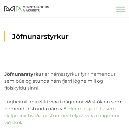
Jöfnunarstyrkur
Jöfnunarstyrkur
er námsstyrkur fyrir nemendur
sem búa og stunda nám fjarri lögheimili og
fjölskyldu sinni.
Lögheimili má ekki vera í nágrenni við skólann sem
nemendur stunda nám við.
Hér má sjá töflu sem
skilgreinir hvaða póstnúmer teljast vera í nágrenni
við skóla.