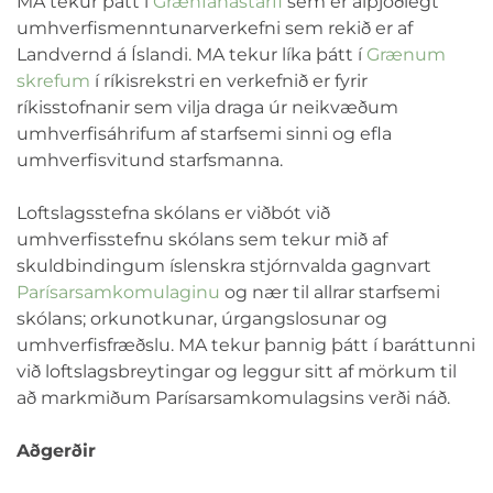
MA tekur þátt í
Grænfánastarfi
sem er alþjóðlegt
umhverfismenntunarverkefni sem rekið er af
Landvernd á Íslandi. MA tekur líka þátt í
Grænum
skrefum
í ríkisrekstri en verkefnið er fyrir
ríkisstofnanir sem vilja draga úr neikvæðum
umhverfisáhrifum af starfsemi sinni og efla
umhverfisvitund starfsmanna.
Loftslagsstefna skólans er viðbót við
umhverfisstefnu skólans sem tekur mið af
skuldbindingum íslenskra stjórnvalda gagnvart
Parísarsamkomulaginu
og nær til allrar starfsemi
skólans; orkunotkunar, úrgangslosunar og
umhverfisfræðslu. MA tekur þannig þátt í baráttunni
við loftslagsbreytingar og leggur sitt af mörkum til
að markmiðum Parísarsamkomulagsins verði náð.
Aðgerðir