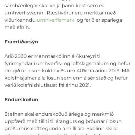
sambærilegar skal velja þann kost sem er
umhverfisvænni. Ræstivörur eru merktar með
viðurkenndu
umhverfismerki
og farið er sparlega
með efnin.
Framtíðarsýn
Árið 2030 er Menntaskólinn á Akureyri til
fyrirmyndar í umhverfis- og loftslagsmálum og hefur
dregið úr losun koldíoxíðs um 40% frá árinu 2019. MA
kolefnisjafnar alla losun sem enn á sér stað og hefur
verið kolefnishlutlaust frá árinu 2021.
Endurskoðun
Stefnan skal endurskoðuð árlega og markmið
uppfærð með tilliti til árangurs og þróunar í losun
gróðurhúsalofttegunda á milli ára. Skólinn skilar