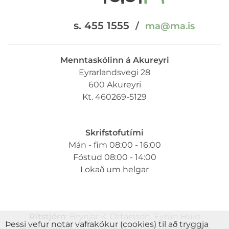
s. 455 1555
/
ma@ma.is
Menntaskólinn á Akureyri
Eyrarlandsvegi 28
600 Akureyri
Kt. 460269-5129
Skrifstofutími
Mán - fim 08:00 - 16:00
Föstud 08:00 - 14:00
Lokað um helgar
Ritstjórn
: Brynjar K. Óttarsson, Eyrún Huld
Þessi vefur notar vafrakökur (cookies) til að tryggja
Haraldsdóttir og Sigurlaug Anna Gunnarsdóttir