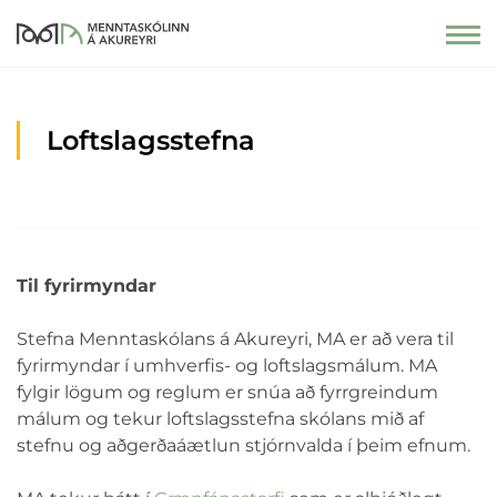
Loftslagsstefna
Til fyrirmyndar
Stefna Menntaskólans á Akureyri, MA er að vera til
fyrirmyndar í umhverfis- og loftslagsmálum. MA
fylgir lögum og reglum er snúa að fyrrgreindum
málum og tekur loftslagsstefna skólans mið af
stefnu og aðgerðaáætlun stjórnvalda í þeim efnum.