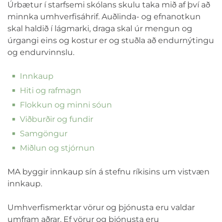
Úrbætur í starfsemi skólans skulu taka mið af því að
minnka umhverfisáhrif. Auðlinda- og efnanotkun
skal haldið í lágmarki, draga skal úr mengun og
úrgangi eins og kostur er og stuðla að endurnýtingu
og endurvinnslu.
Innkaup
Hiti og rafmagn
Flokkun og minni sóun
Viðburðir og fundir
Samgöngur
Miðlun og stjórnun
MA byggir innkaup sín á stefnu ríkisins um vistvæn
innkaup.
Umhverfismerktar vörur og þjónusta eru valdar
umfram aðrar. Ef vörur og þjónusta eru