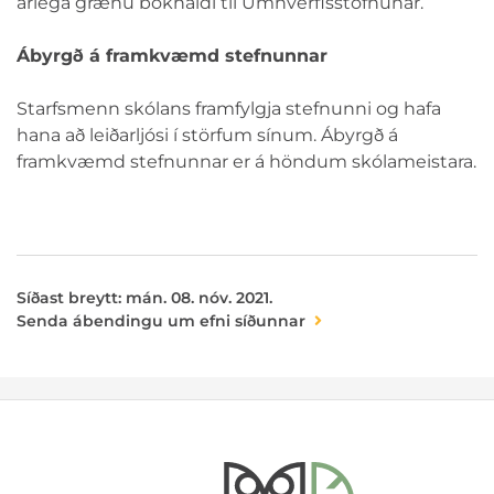
árlega grænu bókhaldi til Umhverfisstofnunar.
Ábyrgð á framkvæmd stefnunnar
Starfsmenn skólans framfylgja stefnunni og hafa
hana að leiðarljósi í störfum sínum. Ábyrgð á
framkvæmd stefnunnar er á höndum skólameistara.
Síðast breytt: mán. 08. nóv. 2021.
Senda ábendingu um efni síðunnar