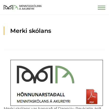
Merki skólans
Merki skólans var hannað af Dagnýju Reykjalín árið