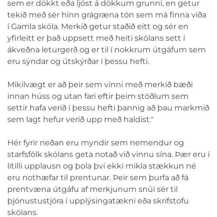
sem er dökkt eða ljóst á dökkum grunni, en getur
tekið með sér hinn grágræna tón sem má finna víða
í Gamla skóla. Merkið getur staðið eitt og sér en
yfirleitt er það uppsett með heiti skólans sett í
ákveðna leturgerð og er til í nokkrum útgáfum sem
eru sýndar og útskýrðar í þessu hefti.
Mikilvægt er að þeir sem vinni með merkið bæði
innan húss og utan fari eftir þeim stöðlum sem
settir hafa verið í þessu hefti þannig að þau markmið
sem lagt hefur verið upp með haldist."
Hér fyrir neðan eru myndir sem nemendur og
starfsfólk skólans geta notað við vinnu sína. Þær eru í
lítilli upplausn og þola því ekki mikla stækkun né
eru nothæfar til prentunar. Þeir sem þurfa að fá
prentvæna útgáfu af merkjunum snúi sér til
þjónustustjóra í upplýsingatækni eða skrifstofu
skólans.