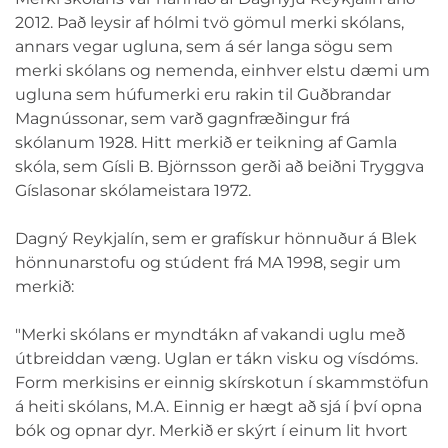
2012. Það leysir af hólmi tvö gömul merki skólans,
annars vegar ugluna, sem á sér langa sögu sem
merki skólans og nemenda, einhver elstu dæmi um
ugluna sem húfumerki eru rakin til Guðbrandar
Magnússonar, sem varð gagnfræðingur frá
skólanum 1928. Hitt merkið er teikning af Gamla
skóla, sem Gísli B. Björnsson gerði að beiðni Tryggva
Gíslasonar skólameistara 1972.
Dagný Reykjalín, sem er grafískur hönnuður á Blek
hönnunarstofu og stúdent frá MA 1998, segir um
merkið:
"Merki skólans er myndtákn af vakandi uglu með
útbreiddan væng. Uglan er tákn visku og vísdóms.
Form merkisins er einnig skírskotun í skammstöfun
á heiti skólans, M.A. Einnig er hægt að sjá í því opna
bók og opnar dyr. Merkið er skýrt í einum lit hvort