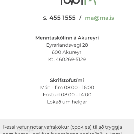
s. 455 1555
/
ma@ma.is
Menntaskólinn á Akureyri
Eyrarlandsvegi 28
600 Akureyri
Kt. 460269-5129
Skrifstofutími
Mán - fim 08:00 - 16:00
Föstud 08:00 - 14:00
Lokað um helgar
Þessi vefur notar vafrakökur (cookies) til að tryggja
Ritstjórn
: Brynjar K. Óttarsson, Eyrún Huld