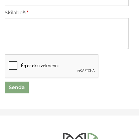
Skilaboð
reCaptcha