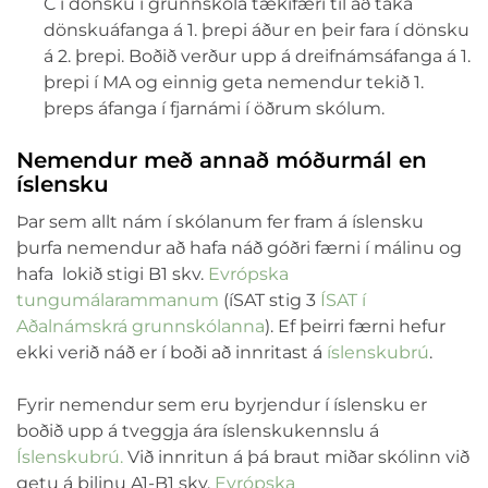
C í dönsku í grunnskóla tækifæri til að taka
dönskuáfanga á 1. þrepi áður en þeir fara í dönsku
á 2. þrepi. Boðið verður upp á dreifnámsáfanga á 1.
þrepi í MA og einnig geta nemendur tekið 1.
þreps áfanga í fjarnámi í öðrum skólum.
Nemendur með annað móðurmál en
íslensku
Þar sem allt nám í skólanum fer fram á íslensku
þurfa nemendur að hafa náð góðri færni í málinu og
hafa lokið stigi B1 skv.
Evrópska
tungumálarammanum
(íSAT stig 3
ÍSAT í
Aðalnámskrá grunnskólanna
). Ef þeirri færni hefur
ekki verið náð er í boði að innritast á
íslenskubrú
.
Fyrir nemendur sem eru byrjendur í íslensku er
boðið upp á tveggja ára íslenskukennslu á
Íslenskubrú.
Við innritun á þá braut miðar skólinn við
getu á bilinu A1-B1 skv.
Evrópska