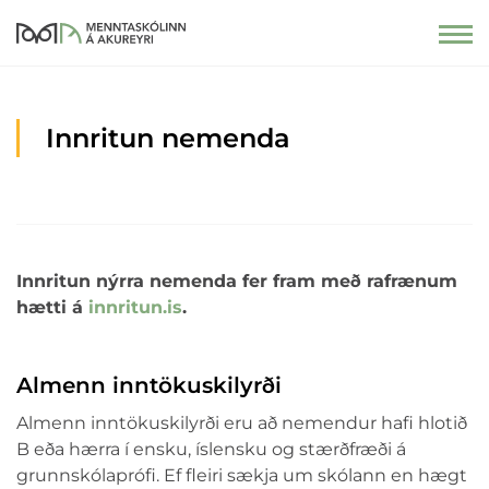
Innritun nemenda
Innritun nýrra nemenda fer fram með rafrænum
hætti á
innritun.is
.
Almenn inntökuskilyrði
Almenn inntökuskilyrði eru að nemendur hafi hlotið
B eða hærra í ensku, íslensku og stærðfræði á
grunnskólaprófi. Ef fleiri sækja um skólann en hægt