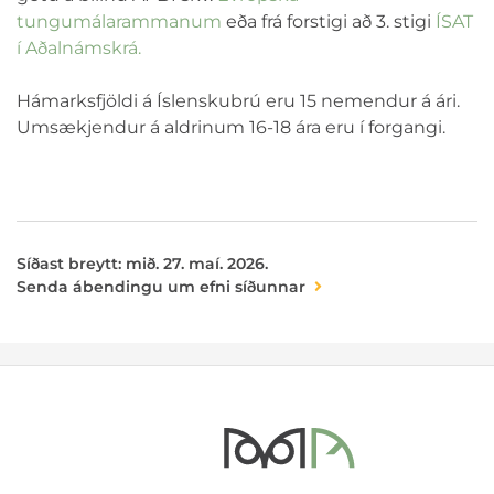
tungumálarammanum
eða frá forstigi að 3. stigi
ÍSAT
í Aðalnámskrá.
Hámarksfjöldi á Íslenskubrú eru 15 nemendur á ári.
Umsækjendur á aldrinum 16-18 ára eru í forgangi.
Síðast breytt: mið. 27. maí. 2026.
Senda ábendingu um efni síðunnar