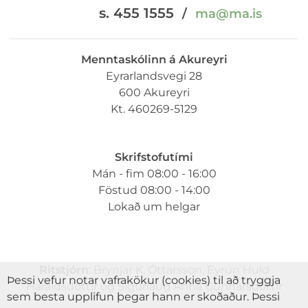
s. 455 1555
/
ma@ma.is
Menntaskólinn á Akureyri
Eyrarlandsvegi 28
600 Akureyri
Kt. 460269-5129
Skrifstofutími
Mán - fim 08:00 - 16:00
Föstud 08:00 - 14:00
Lokað um helgar
Ritstjórn
: Brynjar K. Óttarsson, Eyrún Huld
Þessi vefur notar vafrakökur (cookies) til að tryggja
Haraldsdóttir og Sigurlaug Anna Gunnarsdóttir
sem besta upplifun þegar hann er skoðaður. Þessi