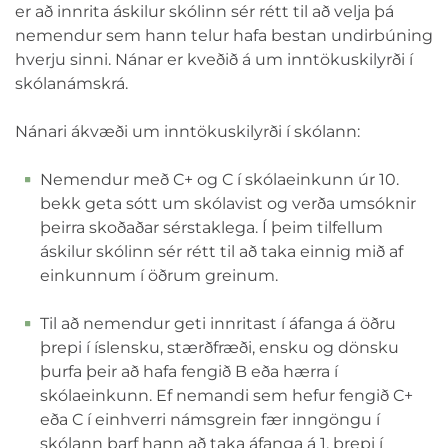
er að innrita áskilur skólinn sér rétt til að velja þá
nemendur sem hann telur hafa bestan undirbúning
hverju sinni. Nánar er kveðið á um inntökuskilyrði í
skólanámskrá.
Nánari ákvæði um inntökuskilyrði í skólann:
Nemendur með C+ og C í skólaeinkunn úr 10.
bekk geta sótt um skólavist og verða umsóknir
þeirra skoðaðar sérstaklega. Í þeim tilfellum
áskilur skólinn sér rétt til að taka einnig mið af
einkunnum í öðrum greinum.
Til að nemendur geti innritast í áfanga á öðru
þrepi í íslensku, stærðfræði, ensku og dönsku
þurfa þeir að hafa fengið B eða hærra í
skólaeinkunn. Ef nemandi sem hefur fengið C+
eða C í einhverri námsgrein fær inngöngu í
skólann þarf hann að taka áfanga á 1. þrepi í