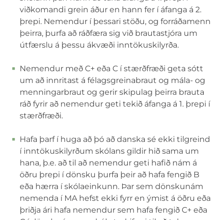
viðkomandi grein áður en hann fer í áfanga á 2.
þrepi. Nemendur í þessari stöðu, og forráðamenn
þeirra, þurfa að ráðfæra sig við brautastjóra um
útfærslu á þessu ákvæði inntökuskilyrða.
Nemendur með C+ eða C í stærðfræði geta sótt
um að innritast á félagsgreinabraut og mála- og
menningarbraut og gerir skipulag þeirra brauta
ráð fyrir að nemendur geti tekið áfanga á 1. þrepi í
stærðfræði.
Hafa þarf í huga að þó að danska sé ekki tilgreind
í inntökuskilyrðum skólans gildir hið sama um
hana, þ.e. að til að nemendur geti hafið nám á
öðru þrepi í dönsku þurfa þeir að hafa fengið B
eða hærra í skólaeinkunn. Þar sem dönskunám
nemenda í MA hefst ekki fyrr en ýmist á öðru eða
þriðja ári hafa nemendur sem hafa fengið C+ eða