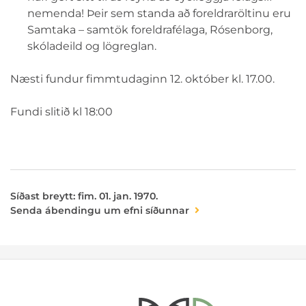
nemenda! Þeir sem standa að foreldraröltinu eru
Samtaka – samtök foreldrafélaga, Rósenborg,
skóladeild og lögreglan.
Næsti fundur fimmtudaginn 12. október kl. 17.00.
Fundi slitið kl 18:00
Síðast breytt: fim. 01. jan. 1970.
Senda ábendingu um efni síðunnar