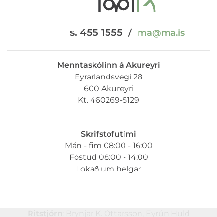
s. 455 1555
/
ma@ma.is
Menntaskólinn á Akureyri
Eyrarlandsvegi 28
600 Akureyri
Kt. 460269-5129
Skrifstofutími
Mán - fim 08:00 - 16:00
Föstud 08:00 - 14:00
Lokað um helgar
Ritstjórn
: Brynjar K. Óttarsson, Eyrún Huld