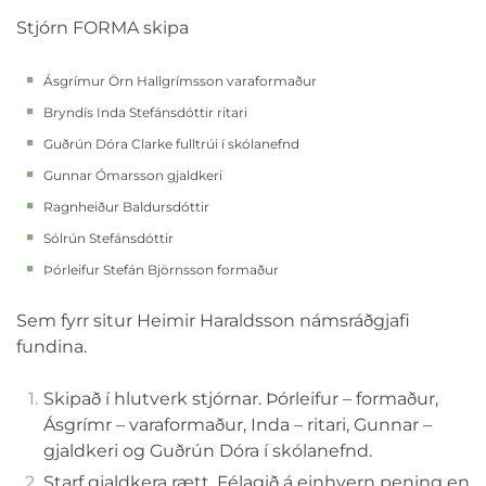
Stjórn FORMA skipa
Ásgrímur Örn Hallgrímsson varaformaður
Bryndís Inda Stefánsdóttir ritari
Guðrún Dóra Clarke fulltrúi í skólanefnd
Gunnar Ómarsson gjaldkeri
Ragnheiður Baldursdóttir
Sólrún Stefánsdóttir
Þórleifur Stefán Björnsson formaður
Sem fyrr situr Heimir Haraldsson námsráðgjafi
fundina.
Skipað í hlutverk stjórnar. Þórleifur – formaður,
Ásgrímr – varaformaður, Inda – ritari, Gunnar –
gjaldkeri og Guðrún Dóra í skólanefnd.
Starf gjaldkera rætt. Félagið á einhvern pening en