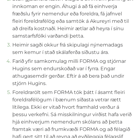
innkoman er engin. Áhugi á að fá einhverja
fræðslu fyrir nemendur eða foreldra, fá jafnvel
fleiri foreldrafélög eða samtök á Akureyri með til
að dreifa kostnaði. Heimir ætlar að heyra í sínu
samstarfsfólki varðandi þetta.
Heimir sagði okkur frá skipulagi nýnemadags
sem kemur í stað skálaferða síðustu ára.
Farið yfir samkomulag milli FORMA og stjórnar
Hugins sem endurskoðað var í fyrra. Engar
athugasemdir gerðar. Eftir á að bera það undir
stjórn Hugins.
Foreldrarölt sem FORMA tók þátt í ásamt fleiri
foreldrafélögum í bænum síðasta vetrar rætt
lítilega. Ekki er vitað hvort framhald verður á
þessu verkefni. Sá misskilningur virðist hafa verið
hjá einhverjum nemendum skólans að þetta
framtak væri að frumkvæði FORMA og að félagið
hafi gert sitt til að reyna að eyðileggja félagslif