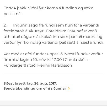
ForMA þakkir Jóni fyrir koma á fundinn og ræða
þessi mál.
2. Ingunn sagði frá fundi sem hún fór á varðandi
foreldrarölt á Akureyri. Foreldrum í MA hefur verið
úthlutað dögum á skólaárinu sem þarf að manna og
verður fyrirkomulag varðandi það rætt á næsta fundi.
Þar með er efni fundar upptalið. Næsti fundur verður
fimmtudaginn 10. nóv. kl. 17:00 í Gamla skóla.
Fundargerð ritaði Heimir Haraldsson
Síðast breytt: lau. 26. ágú. 2017.
Senda ábendingu um efni síðunnar