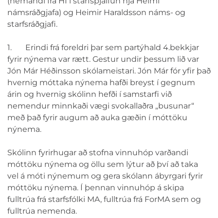
(nemandi frá HÍ í starfsþjálfun hjá Heimi
námsráðgjafa) og Heimir Haraldsson náms- og
starfsráðgjafi.
1. Erindi frá foreldri þar sem partýhald 4.bekkjar
fyrir nýnema var rætt. Gestur undir þessum lið var
Jón Már Héðinsson skólameistari. Jón Már fór yfir það
hvernig móttaka nýnema hafði breyst í gegnum
árin og hvernig skólinn hefði í samstarfi við
nemendur minnkaði vægi svokallaðra „busunar“
með það fyrir augum að auka gæðin í móttöku
nýnema.
Skólinn fyrirhugar að stofna vinnuhóp varðandi
móttöku nýnema og öllu sem lýtur að því að taka
vel á móti nýnemum og gera skólann ábyrgari fyrir
móttöku nýnema. Í þennan vinnuhóp á skipa
fulltrúa frá starfsfólki MA, fulltrúa frá ForMA sem og
fulltrúa nemenda.