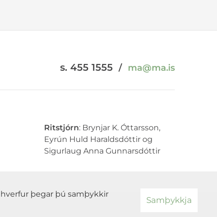
s. 455 1555
/
ma@ma.is
Ritstjórn
: Brynjar K. Óttarsson,
Eyrún Huld Haraldsdóttir og
Sigurlaug Anna Gunnarsdóttir
ði hverfur þegar þú samþykkir
Samþykkja