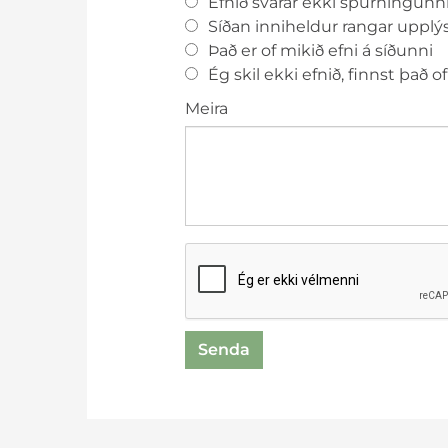
Efnið svarar ekki spurningunn
Viðburðadagatal
Kjörnámsbraut - sviðslistir
Sérúr
Síðan inniheldur rangar upplý
Reglur skólans
Kjörnámsbraut - tónlist
Visku
Það er of mikið efni á síðunni
Merki skólans
Mála- og menningarbraut
Ég skil ekki efnið, finnst það of
Skólasöngurinn
Náttúrufræðibraut
Meira
Skipurit
Raungreina- og tæknibraut
reCaptcha