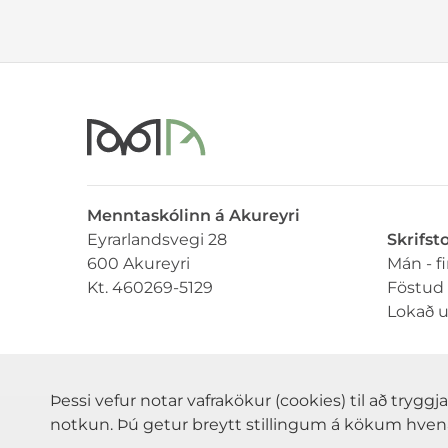
Menntaskólinn á Akureyri
Eyrarlandsvegi 28
Skrifst
600 Akureyri
Mán - f
Kt. 460269-5129
Föstud 
Lokað 
Þessi vefur notar vafrakökur (cookies) til að tryg
notkun. Þú getur breytt stillingum á kökum hve