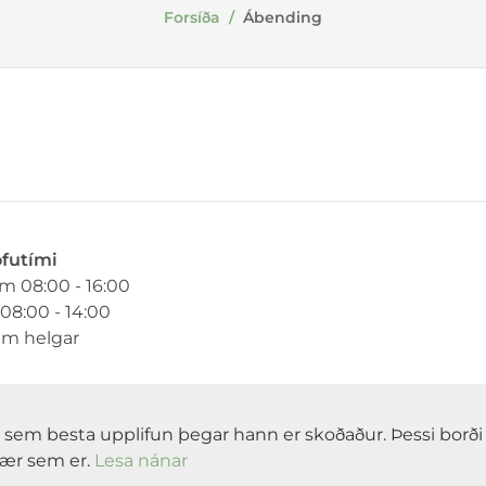
Forsíða
/
Ábending
ofutími
im 08:00 - 16:00
08:00 - 14:00
um helgar
gja sem besta upplifun þegar hann er skoðaður. Þessi bor
nær sem er.
Lesa nánar