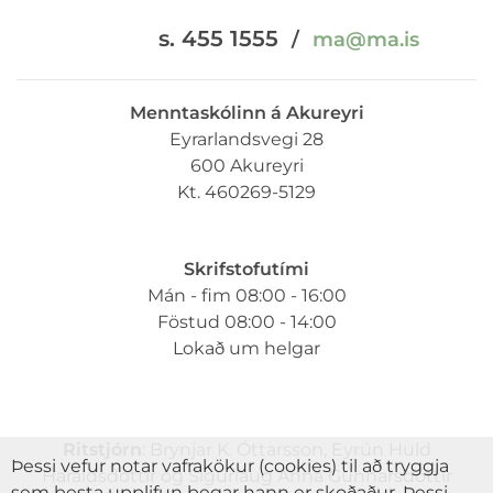
s. 455 1555
/
ma@ma.is
Menntaskólinn á Akureyri
Eyrarlandsvegi 28
600 Akureyri
Kt. 460269-5129
Skrifstofutími
Mán - fim 08:00 - 16:00
Föstud 08:00 - 14:00
Lokað um helgar
Ritstjórn
: Brynjar K. Óttarsson, Eyrún Huld
Þessi vefur notar vafrakökur (cookies) til að tryggja
Haraldsdóttir og Sigurlaug Anna Gunnarsdóttir
sem besta upplifun þegar hann er skoðaður. Þessi