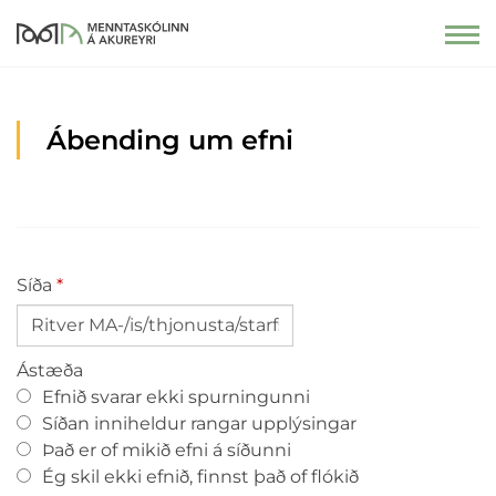
Ábending um efni
Síða
Ástæða
Efnið svarar ekki spurningunni
Síðan inniheldur rangar upplýsingar
Það er of mikið efni á síðunni
Ég skil ekki efnið, finnst það of flókið