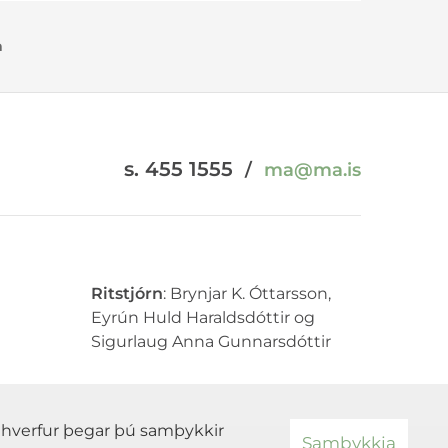
m
s. 455 1555
/
ma@ma.is
Ritstjórn
: Brynjar K. Óttarsson,
Eyrún Huld Haraldsdóttir og
Sigurlaug Anna Gunnarsdóttir
ði hverfur þegar þú samþykkir
Samþykkja