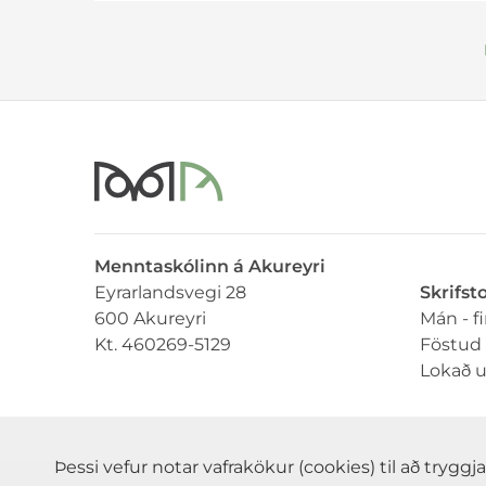
Menntaskólinn á Akureyri
Eyrarlandsvegi 28
Skrifst
600 Akureyri
Mán - f
Kt. 460269-5129
Föstud 
Lokað 
Þessi vefur notar vafrakökur (cookies) til að tryg