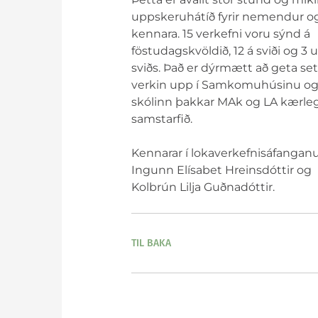
Viðburðadagatal
Kjörnámsbraut - sviðslistir
Sérúr
uppskeruhátíð fyrir nemendur o
Reglur skólans
Kjörnámsbraut - tónlist
Visku
kennara. 15 verkefni voru sýnd á
Merki skólans
Mála- og menningarbraut
föstudagskvöldið, 12 á sviði og 3 
Skólasöngurinn
Náttúrufræðibraut
sviðs. Það er dýrmætt að geta set
Skipurit
verkin upp í Samkomuhúsinu o
Raungreina- og tæknibraut
skólinn þakkar MAk og LA kærlega
samstarfið.
Kennarar í lokaverkefnisáfangan
Ingunn Elísabet Hreinsdóttir og
Kolbrún Lilja Guðnadóttir.
TIL BAKA