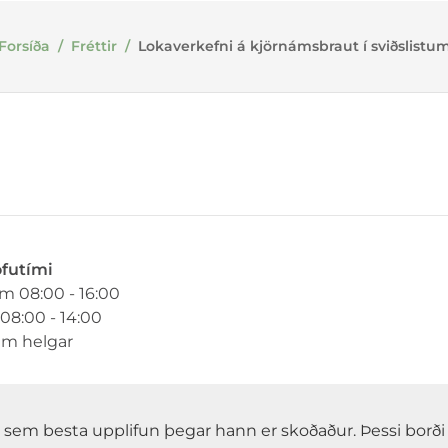
Forsíða
/
Fréttir
/
Lokaverkefni á kjörnámsbraut í sviðslistu
ofutími
im 08:00 - 16:00
08:00 - 14:00
um helgar
gja sem besta upplifun þegar hann er skoðaður. Þessi bor