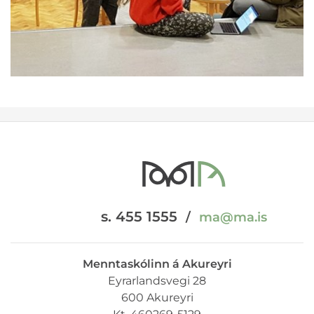
s. 455 1555
/
ma@ma.is
Menntaskólinn á Akureyri
Eyrarlandsvegi 28
600 Akureyri