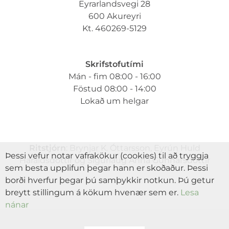
Eyrarlandsvegi 28
600 Akureyri
Kt. 460269-5129
Skrifstofutími
Mán - fim 08:00 - 16:00
Föstud 08:00 - 14:00
Lokað um helgar
Ritstjórn
: Brynjar K. Óttarsson, Eyrún Huld
Þessi vefur notar vafrakökur (cookies) til að tryggja
Haraldsdóttir og Sigurlaug Anna Gunnarsdóttir
sem besta upplifun þegar hann er skoðaður. Þessi
borði hverfur þegar þú samþykkir notkun. Þú getur
breytt stillingum á kökum hvenær sem er.
Lesa
nánar