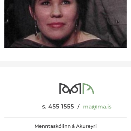
s. 455 1555
/
ma@ma.is
Menntaskólinn á Akureyri