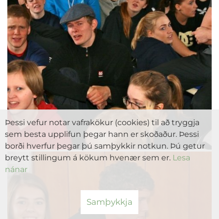
Þessi vefur notar vafrakökur (cookies) til að tryggja
sem besta upplifun þegar hann er skoðaður. Þessi
borði hverfur þegar þú samþykkir notkun. Þú getur
breytt stillingum á kökum hvenær sem er.
Lesa
nánar
Samþykkja