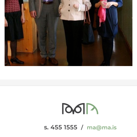
s. 455 1555
/
ma@ma.is