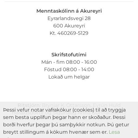
Menntaskólinn á Akureyri
Eyrarlandsvegi 28
600 Akureyri
Kt. 460269-5129
Skrifstofutími
Mán - fim 08:00 - 16:00
Föstud 08:00 - 14:00
Lokað um helgar
Ritstjórn
: Brynjar K. Óttarsson, Eyrún Huld
Þessi vefur notar vafrakökur (cookies) til að tryggja
Haraldsdóttir og Sigurlaug Anna Gunnarsdóttir
sem besta upplifun þegar hann er skoðaður. Þessi
borði hverfur þegar þú samþykkir notkun. Þú getur
breytt stillingum á kökum hvenær sem er.
Lesa