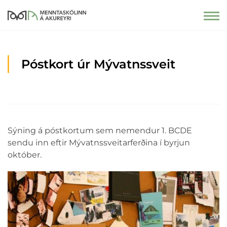
Póstkort úr Mývatnssveit
Sýning á póstkortum sem nemendur 1. BCDE
sendu inn eftir Mývatnssveitarferðina í byrjun
október.