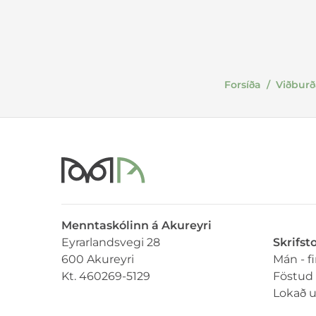
Viðburðadagatal
Kjörnámsbraut - sviðslistir
Sérúr
Reglur skólans
Kjörnámsbraut - tónlist
Visku
Merki skólans
Mála- og menningarbraut
Skólasöngurinn
Náttúrufræðibraut
Skipurit
Forsíða
/
Viðburð
Raungreina- og tæknibraut
Menntaskólinn á Akureyri
Eyrarlandsvegi 28
Skrifst
600 Akureyri
Mán - f
Kt. 460269-5129
Föstud 
Lokað 