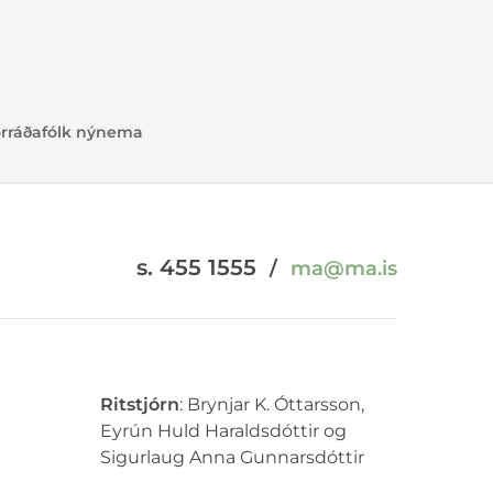
fólk í
ur af
nritun
forráðafólk nýnema
s. 455 1555
/
ma@ma.is
Ritstjórn
: Brynjar K. Óttarsson,
Eyrún Huld Haraldsdóttir og
Sigurlaug Anna Gunnarsdóttir